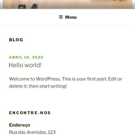
Saltar
SESMA ENGENHARIA
Segurança do Trabalho Meio Ambiente Higiene Ocupacional
para
Ergonomia
Menu
o
conteúdo
BLOG
PUBLICADO
ABRIL 16, 2020
EM
Hello world!
Welcome to WordPress. This is your first post. Edit or
delete it, then start writing!
ENCONTRE-NOS
Endereço
Rua das Avenidas, 123